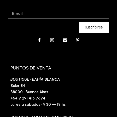
Email
suscribirse
F
I
E
P
a
n
n
i
c
s
v
n
e
t
e
t
b
a
l
e
o
g
o
r
o
r
p
e
PUNTOS DE VENTA
k
a
e
s
-
m
t
BOUTIQUE · BAHÍA BLANCA
f
-
p
Soler 84
B8000 · Buenos Aires
+54 9 291 416 7694
Lunes a sábados · 9:30 — 19 hs