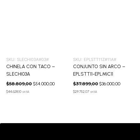
SKU:
SLECHI03A#03#
SKU:
EPLSTT11Z#11A#
CHINELA CON TACO –
CONJUNTO SIN ARCO –
SLECHI03A
EPLSTT11-EPLMIC11
$
58.809,00
$
37.899,00
$
54.000,00
$
36.000,00
$
44.628,10
$
29.752,07
sin IVA
sin IVA