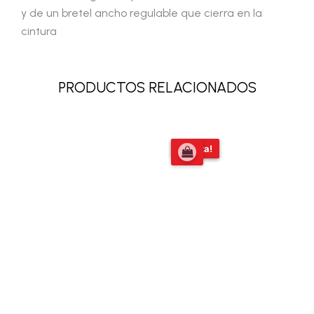
y de un bretel ancho regulable que cierra en la
cintura
PRODUCTOS RELACIONADOS
El
El
¡Oferta!
¡Oferta!
precio
precio
original
actual
era:
es:
$58.809,00.
$54.000,0