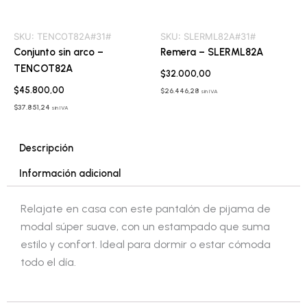
SKU:
TENCOT82A#31#
SKU:
SLERML82A#31#
Conjunto sin arco –
Remera – SLERML82A
TENCOT82A
$
32.000,00
$
45.800,00
$
26.446,28
sin IVA
$
37.851,24
sin IVA
Descripción
Información adicional
Relajate en casa con este pantalón de pijama de
modal súper suave, con un estampado que suma
estilo y confort. Ideal para dormir o estar cómoda
todo el día.