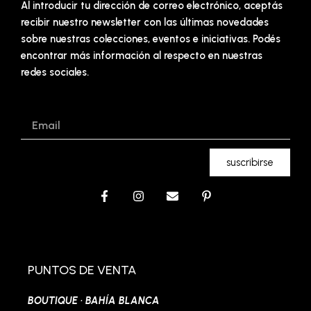
Al introducir tu dirección de correo electrónico, aceptás
recibir nuestro newsletter con las últimas novedades
sobre nuestras colecciones, eventos e iniciativas. Podés
encontrar más información al respecto en nuestras
redes sociales.
Email
suscribirse
F
I
E
P
a
n
n
i
c
s
v
n
e
t
e
t
b
a
l
e
o
g
o
r
o
r
p
e
PUNTOS DE VENTA
k
a
e
s
-
m
t
BOUTIQUE · BAHÍA BLANCA
f
-