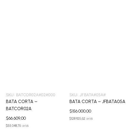
SKU:
BATCOR02A#02#000
SKU:
JFBATA#05A#
BATA CORTA –
BATA CORTA – JFBATA05A
BATCOR02A
$
156.000,00
$
66.609,00
$
128.925,62
sin IVA
$
55.048,76
sin IVA