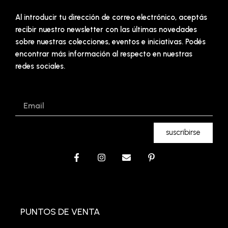
Al introducir tu dirección de correo electrónico, aceptás
recibir nuestro newsletter con las últimas novedades
sobre nuestras colecciones, eventos e iniciativas. Podés
encontrar más información al respecto en nuestras
redes sociales.
Email
suscribirse
F
I
E
P
a
n
n
i
c
s
v
n
e
t
e
t
b
a
l
e
o
g
o
r
o
r
p
e
PUNTOS DE VENTA
k
a
e
s
-
m
t