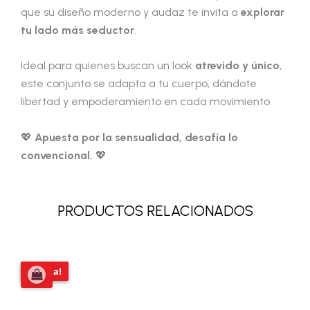
que su diseño moderno y audaz te invita a
explorar
tu lado más seductor
.
Ideal para quienes buscan un look
atrevido y único
,
este conjunto se adapta a tu cuerpo, dándote
libertad y empoderamiento en cada movimiento.
💖
Apuesta por la sensualidad, desafía lo
convencional.
💖
PRODUCTOS RELACIONADOS
El
El
¡Oferta!
¡Oferta!
precio
precio
original
actual
era:
es:
$17.000,00.
$15.000,00.