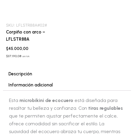
SKU:
LFLSTR88A#02#
Corpiño con arco –
LFLSTR88A
$
45.000,00
$
37.190,08
sin IVA
Descripción
Información adicional
Esta
microbikini de ecocuero
está diseñada para
resaltar tu belleza y confianza. Con
tiras regulables
que te permiten ajustar perfectamente el calce,
ofrece comodidad sin sacrificar el estilo. La
suavidad del ecocuero abraza tu cuerpo, mientras