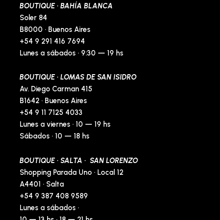
BOUTIQUE · BAHÍA BLANCA
f
-
p
Soler 84
B8000 · Buenos Aires
+54 9 291 416 7694
Lunes a sábados · 9:30 — 19 hs
BOUTIQUE · LOMAS DE SAN ISIDRO
Av. Diego Carman 415
B1642 · Buenos Aires
+54 9 11 7125 4033
Lunes a viernes · 10 — 19 hs
Sábados · 10 — 18 hs
BOUTIQUE · SALTA · SAN LORENZO
Shopping Parada Uno · Local 12
A4401 · Salta
+54 9 387 408 9589
Lunes a sábados ·
10 — 13 hs · 18 — 21 hs