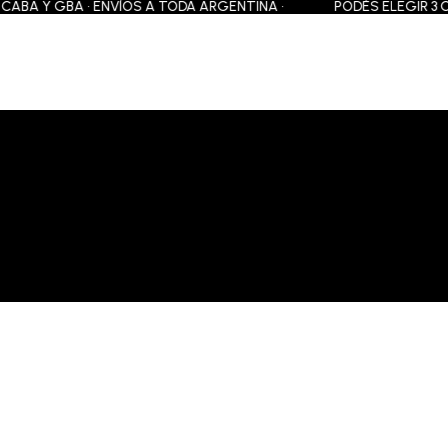
BA Y GBA • ENVÍOS A TODA ARGENTINA •
PODÉS ELEGIR 3 CUOT