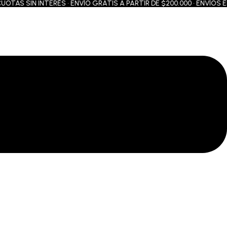
AS SIN INTERÉS • ENVÍO GRATIS A PARTIR DE $200.000 • ENVÍOS EN 