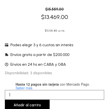
El
El
$
15.559,00
precio
precio
$
13.469,00
original
actual
era:
es:
$
11.131,40
sin IVA
$15.559,00.
$13.469,00.
Podes elegir 3 y 6 cuotas sin interés
Envíos gratis a partir de $200.000
Envíos en 24 hs en CABA y GBA
Guantes
Disponibilidad:
3 disponibles
-
JENGUD03
Hasta 12 pagos sin tarjeta
con Mercado Pago.
cantidad
Saber más
Añadir al carrito