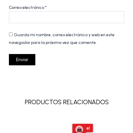
Correo electrónico
*
Guarda mi nombre, correo electrónico y web en este
navegador para la próxima vez que comente.
PRODUCTOS RELACIONADOS
El
El
¡Oferta!
¡Oferta!
precio
precio