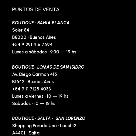
o
g
o
r
o
r
p
e
PUNTOS DE VENTA
k
a
e
s
-
m
t
BOUTIQUE · BAHÍA BLANCA
f
-
p
Soler 84
B8000 · Buenos Aires
+54 9 291 416 7694
Lunes a sábados · 9:30 — 19 hs
BOUTIQUE · LOMAS DE SAN ISIDRO
Av. Diego Carman 415
B1642 · Buenos Aires
+54 9 11 7125 4033
Lunes a viernes · 10 — 19 hs
Sábados · 10 — 18 hs
BOUTIQUE · SALTA · SAN LORENZO
Shopping Parada Uno · Local 12
A4401 · Salta