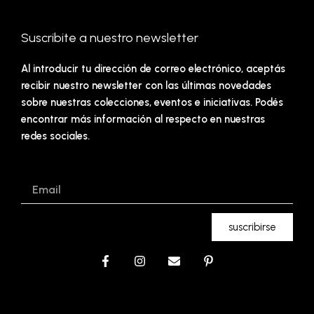
Suscribite a nuestro newsletter
Al introducir tu dirección de correo electrónico, aceptás
recibir nuestro newsletter con las últimas novedades
sobre nuestras colecciones, eventos e iniciativas. Podés
encontrar más información al respecto en nuestras
redes sociales.
Email
suscribirse
F
I
E
P
a
n
n
i
c
s
v
n
e
t
e
t
b
a
l
e