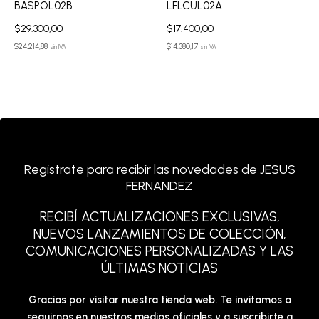
BASPOL02B
LFLCUL02A
$
29.300,00
$
17.400,00
$
24.214,88
$
14.380,17
sin IVA
sin IVA
Registrate para recibir las novedades de JESUS
FERNANDEZ
RECIBÍ ACTUALIZACIONES EXCLUSIVAS,
NUEVOS LANZAMIENTOS DE COLECCIÓN,
COMUNICACIONES PERSONALIZADAS Y LAS
ÚLTIMAS NOTICIAS
Gracias por visitar nuestra tienda web. Te invitamos a
seguirnos en nuestros medios oficiales y a suscribirte a