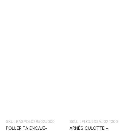
SKU:
BASPOL02B#02#000
SKU:
LFLCUL02A#02#000
POLLERITA ENCAJE-
ARNÉS CULOTTE –