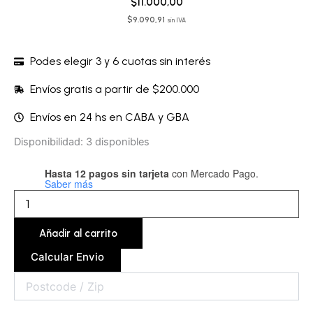
$
11.000,00
$
9.090,91
sin IVA
Podes elegir 3 y 6 cuotas sin interés
Envíos gratis a partir de $200.000
Envíos en 24 hs en CABA y GBA
Gel
Disponibilidad:
3 disponibles
lubricante
-
Hasta 12 pagos sin tarjeta
con Mercado Pago.
WET03S50
Saber más
cantidad
Añadir al carrito
Calcular Envio