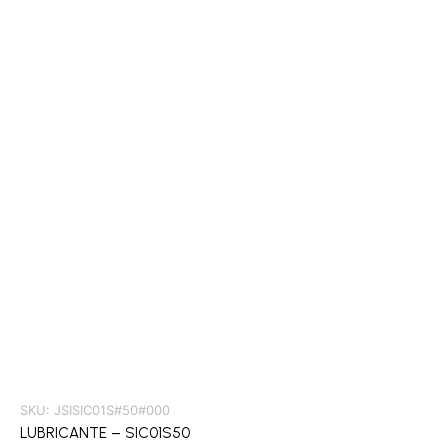
SKU:
JSISIC01S#50#000
LUBRICANTE – SIC01S50