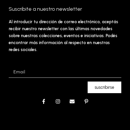
Suscribite a nuestro newsletter
Al introducir tu dirección de correo electrónico, aceptás
recibir nuestro newsletter con las últimas novedades
sobre nuestras colecciones, eventos e iniciativas. Podés
encontrar más información al respecto en nuestras
redes sociales.
Email
suscribirse
F
I
E
P
a
n
n
i
c
s
v
n
e
t
e
t
b
a
l
e
o
g
o
r