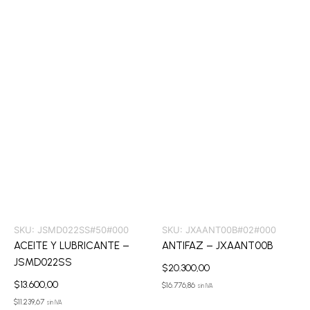
SKU:
JSMD022SS#50#000
SKU:
JXAANT00B#02#000
ACEITE Y LUBRICANTE –
ANTIFAZ – JXAANT00B
JSMD022SS
$
20.300,00
$
13.600,00
$
16.776,86
sin IVA
$
11.239,67
sin IVA