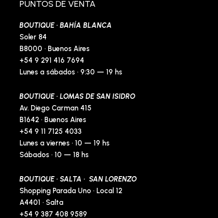
o
r
p
e
PUNTOS DE VENTA
k
a
e
s
-
m
t
BOUTIQUE · BAHÍA BLANCA
f
-
p
Soler 84
B8000 · Buenos Aires
+54 9 291 416 7694
Lunes a sábados · 9:30 — 19 hs
BOUTIQUE · LOMAS DE SAN ISIDRO
Av. Diego Carman 415
B1642 · Buenos Aires
+54 9 11 7125 4033
Lunes a viernes · 10 — 19 hs
Sábados · 10 — 18 hs
BOUTIQUE · SALTA · SAN LORENZO
Shopping Parada Uno · Local 12
A4401 · Salta
+54 9 387 408 9589