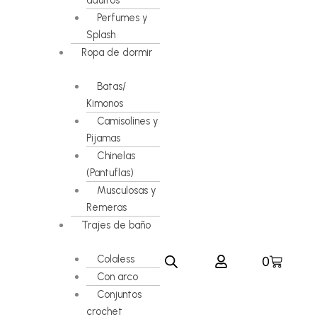
adultos
Perfumes y
Splash
Ropa de dormir
Batas/
Kimonos
Camisolines y
Pijamas
Chinelas
(Pantuflas)
Musculosas y
Remeras
Trajes de baño
Colaless
Carrito
0
Con arco
Conjuntos
crochet