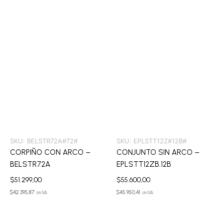
SKU:
BELSTR72A#72#
SKU:
EPLSTT12Z#12B#
CORPIÑO CON ARCO –
CONJUNTO SIN ARCO –
BELSTR72A
EPLSTT12ZB.12B
$
51.299,00
$
55.600,00
$
42.395,87
$
45.950,41
sin IVA
sin IVA