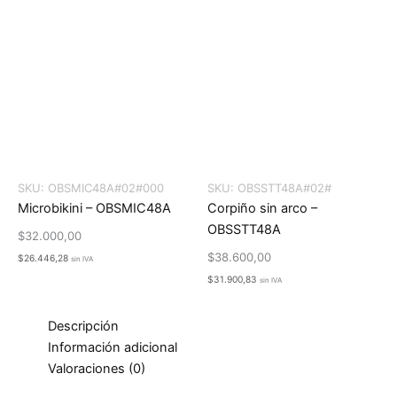
SKU:
OBSMIC48A#02#000
SKU:
OBSSTT48A#02#
Microbikini – OBSMIC48A
Corpiño sin arco –
OBSSTT48A
$
32.000,00
$
38.600,00
$
26.446,28
sin IVA
$
31.900,83
sin IVA
Descripción
Información adicional
Valoraciones (0)