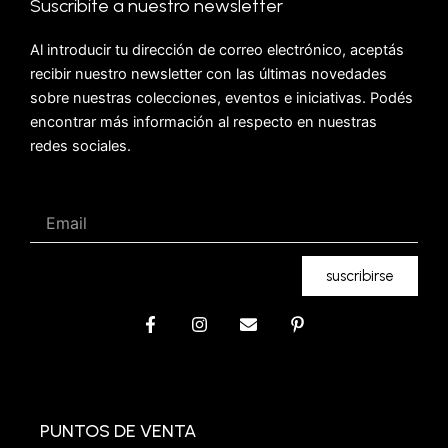
Suscribite a nuestro newsletter
Al introducir tu dirección de correo electrónico, aceptás
recibir nuestro newsletter con las últimas novedades
sobre nuestras colecciones, eventos e iniciativas. Podés
encontrar más información al respecto en nuestras
redes sociales.
Email
suscribirse
F
I
E
P
a
n
n
i
c
s
v
n
e
t
e
t
b
a
l
e
o
g
o
r
o
r
p
e
PUNTOS DE VENTA
k
a
e
s