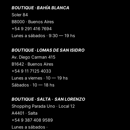
-
m
t
BOUTIQUE · BAHÍA BLANCA
f
-
p
Soler 84
B8000 · Buenos Aires
+54 9 291 416 7694
Lunes a sábados · 9:30 — 19 hs
BOUTIQUE · LOMAS DE SAN ISIDRO
Av. Diego Carman 415
B1642 · Buenos Aires
+54 9 11 7125 4033
Lunes a viernes · 10 — 19 hs
Sábados · 10 — 18 hs
BOUTIQUE · SALTA · SAN LORENZO
Shopping Parada Uno · Local 12
A4401 · Salta
+54 9 387 408 9589
Lunes a sábados ·