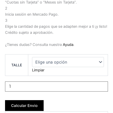
“Cuotas sin Tarjeta” o “Meses sin Tarjeta”.
2
Inicia sesión en Mercado Pago.
3
Elige la cantidad de pagos que se adapten mejor a ti ¡y listo!
Crédito sujeto a aprobación.
¿Tienes dudas? Consulta nuestra
Ayuda
.
TALLE
Limpiar
Añadir al carrito
Calcular Envio