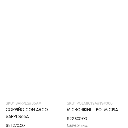
SKU:
SARPLS#65A#
SKU:
POLMIC19A#19#000
CORPIÑO CON ARCO –
MICROBIKINI – POLMIC19A
SARPLS65A
$
22.500,00
$
81.270,00
$
18.595,04
sin IVA