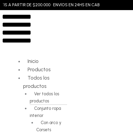
Ir
 PARTIR DE $200.000 • ENVÍOS EN 24HS EN CABA Y GBA • ENVÍOS A T
al
Flyout
contenido
Menu
Inicio
Productos
Todos los
productos
Ver todos los
productos
Conjunto ropa
interior
Con arco y
Corsets