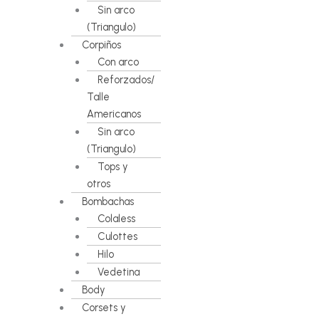
Sin arco
(Triangulo)
Corpiños
Con arco
Reforzados/
Talle
Americanos
Sin arco
(Triangulo)
Tops y
otros
Bombachas
Colaless
Culottes
Hilo
Vedetina
Body
Corsets y