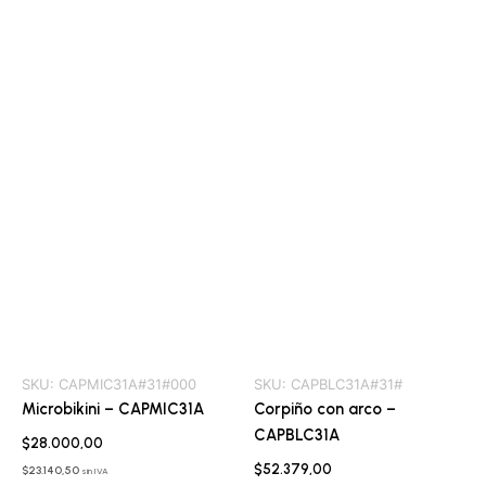
SKU:
CAPMIC31A#31#000
SKU:
CAPBLC31A#31#
Microbikini – CAPMIC31A
Corpiño con arco –
CAPBLC31A
$
28.000,00
$
52.379,00
$
23.140,50
sin IVA