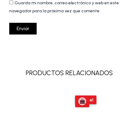
Guarda mi nombre, correo electrónico y web en este
navegador para la próxima vez que comente.
PRODUCTOS RELACIONADOS
El
El
¡Oferta!
¡Oferta!
precio
precio
original
actual
era:
es:
$51.279,00.
$39.000,00