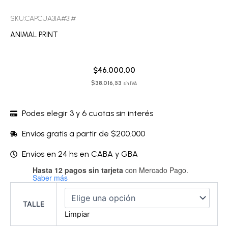
SKU:CAPCUA31A#31#
ANIMAL PRINT
$
46.000,00
$
38.016,53
sin IVA
Podes elegir 3 y 6 cuotas sin interés
Envíos gratis a partir de $200.000
Envíos en 24 hs en CABA y GBA
Hasta 12 pagos sin tarjeta
con Mercado Pago.
Culotte
Saber más
-
CAPCUA31A
cantidad
TALLE
Limpiar