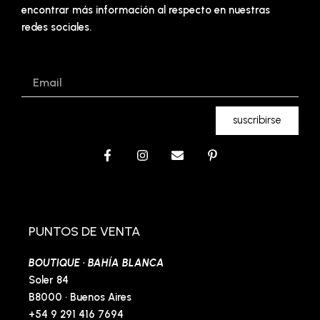
encontrar más información al respecto en nuestras
redes sociales.
Email
suscribirse
F
I
E
P
a
n
n
i
c
s
v
n
e
t
e
t
b
a
l
e
o
g
o
r
o
r
p
e
PUNTOS DE VENTA
k
a
e
s
-
m
t
BOUTIQUE · BAHÍA BLANCA
f
-
p
Soler 84
B8000 · Buenos Aires
+54 9 291 416 7694