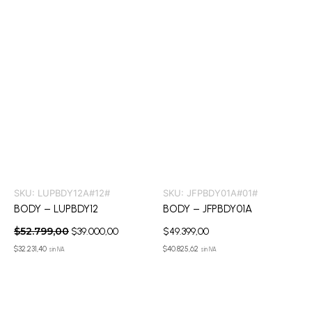
SKU:
LUPBDY12A#12#
SKU:
JFPBDY01A#01#
BODY – LUPBDY12
BODY – JFPBDY01A
$
52.799,00
$
39.000,00
$
49.399,00
$
32.231,40
$
40.825,62
sin IVA
sin IVA