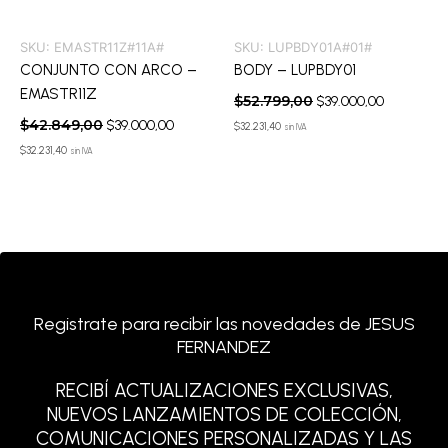
SKU:
EMASTR11Z#11A#
SKU:
LUPBDY01A#01#
CONJUNTO CON ARCO –
BODY – LUPBDY01
EMASTR11Z
$
52.799,00
$
39.000,00
$
42.849,00
$
39.000,00
$
32.231,40
sin IVA
$
32.231,40
sin IVA
Registrate para recibir las novedades de JESUS
FERNANDEZ
RECIBÍ ACTUALIZACIONES EXCLUSIVAS,
NUEVOS LANZAMIENTOS DE COLECCIÓN,
COMUNICACIONES PERSONALIZADAS Y LAS