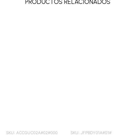
PRODUCTOS RELACIONADOS
SKU:
ACCGUC02A#02#000
SKU:
JFPBDY01A#01#