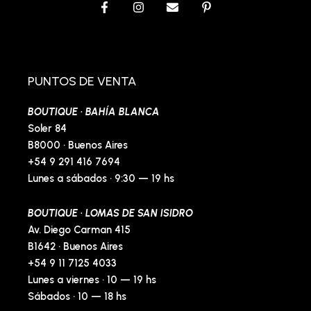
F
I
E
P
a
n
n
i
c
s
v
n
e
t
e
t
b
a
l
e
o
g
o
r
o
r
p
e
PUNTOS DE VENTA
k
a
e
s
-
m
t
BOUTIQUE · BAHÍA BLANCA
f
-
p
Soler 84
B8000 · Buenos Aires
+54 9 291 416 7694
Lunes a sábados · 9:30 — 19 hs
BOUTIQUE · LOMAS DE SAN ISIDRO
Av. Diego Carman 415
B1642 · Buenos Aires
+54 9 11 7125 4033
Lunes a viernes · 10 — 19 hs
Sábados · 10 — 18 hs