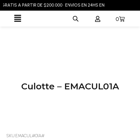
Ir
ATIS A PARTIR DE $200.000 • ENVÍOS EN 24HS EN CABA Y GBA • ENVÍ
al
Flyout
Carrito
0
contenido
Menu
Culotte – EMACUL01A
SKU:EMACUL#01A#