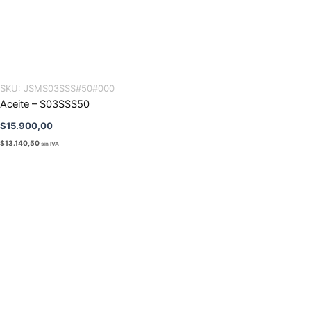
SKU:
JSMS03SSS#50#000
Aceite – S03SSS50
$
15.900,00
$
13.140,50
sin IVA