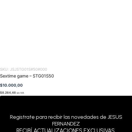
SKU:
JSJSTG01S#50#000
Sextime game – STG01S50
$
10.000,00
$
8.264,46
sin IVA
Registrate para recibir las novedades de JESUS
FERNANDEZ
RECIBÍ ACTUALIZACIONES EXCLUSIVAS,