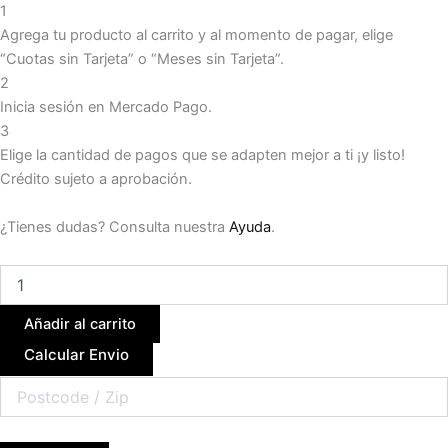
1
Agrega tu producto al carrito y al momento de pagar, elige
“Cuotas sin Tarjeta” o “Meses sin Tarjeta”.
2
Inicia sesión en Mercado Pago.
3
Elige la cantidad de pagos que se adapten mejor a ti ¡y listo!
Crédito sujeto a aprobación.
¿Tienes dudas? Consulta nuestra
Ayuda
.
Añadir al carrito
Calcular Envio