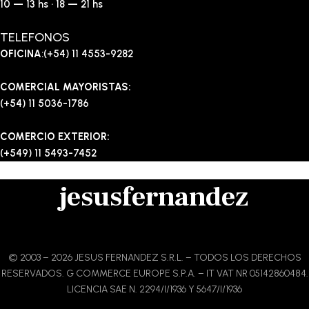
10 — 13 hs · 18 — 21 hs
TELEFONOS
OFICINA
:(+54) 11 4553-9282
COMERCIAL MAYORISTAS:
(+54) 11 5036-1786
COMERCIO EXTERIOR:
(+549) 11 5493-7452
jesusfernandez
© 2003 – 2026 JESUS FERNANDEZ S.R.L. – TODOS LOS DERECHOS
RESERVADOS. G COMMERCE EUROPE S.P.A. – IT VAT NR 05142860484.
LICENCIA SAE N. 2294/I/1936 Y 5647/I/1936