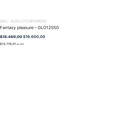
SKU:
JSJGLO12S#50#000
Fantasy pleasure – GLO12S50
$
18.469,00
$
16.600,00
$
13.719,01
sin IVA