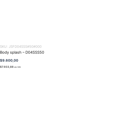
SKU:
JSFD04SSS#50#000
Body splash – D04SSS50
$
9.600,00
$
7.933,88
sin IVA