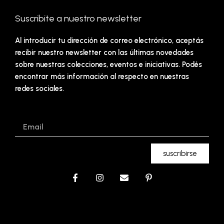
Suscribite a nuestro newsletter
Al introducir tu dirección de correo electrónico, aceptás
recibir nuestro newsletter con las últimas novedades
sobre nuestras colecciones, eventos e iniciativas. Podés
encontrar más información al respecto en nuestras
redes sociales.
Email
suscribirse
F
I
E
P
a
n
n
i
c
s
v
n
e
t
e
t
b
a
l
e
o
g
o
r