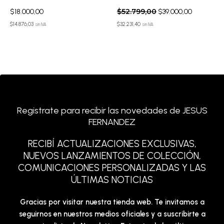
$
52.799,00
$
18.000,00
$
39.000,00
$
14.876,03
$
32.231,40
sin IVA
sin IVA
Registrate para recibir las novedades de JESUS
FERNANDEZ
RECIBÍ ACTUALIZACIONES EXCLUSIVAS,
NUEVOS LANZAMIENTOS DE COLECCIÓN,
COMUNICACIONES PERSONALIZADAS Y LAS
ÚLTIMAS NOTICIAS
Gracias por visitar nuestra tienda web. Te invitamos a
seguirnos en nuestros medios oficiales y a suscribirte a