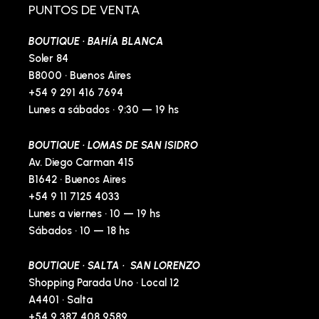
o
r
p
e
PUNTOS DE VENTA
k
a
e
s
-
m
t
BOUTIQUE · BAHÍA BLANCA
f
-
p
Soler 84
B8000 · Buenos Aires
+54 9 291 416 7694
Lunes a sábados · 9:30 — 19 hs
BOUTIQUE · LOMAS DE SAN ISIDRO
Av. Diego Carman 415
B1642 · Buenos Aires
+54 9 11 7125 4033
Lunes a viernes · 10 — 19 hs
Sábados · 10 — 18 hs
BOUTIQUE · SALTA · SAN LORENZO
Shopping Parada Uno · Local 12
A4401 · Salta
+54 9 387 408 9589