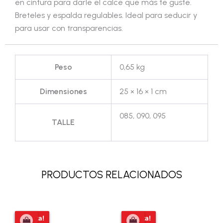
en cintura para darle el calce que más te guste.
Breteles y espalda regulables. Ideal para seducir y
para usar con transparencias.
Peso
0,65 kg
Dimensiones
25 × 16 × 1 cm
085, 090, 095
TALLE
PRODUCTOS RELACIONADOS
El
El
El
El
¡Oferta!
¡Oferta!
¡Oferta!
¡Oferta!
precio
precio
precio
precio