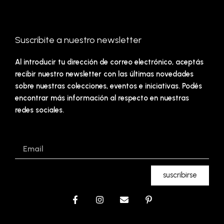
Suscribite a nuestro newsletter
Al introducir tu dirección de correo electrónico, aceptás
recibir nuestro newsletter con las últimas novedades
sobre nuestras colecciones, eventos e iniciativas. Podés
encontrar más información al respecto en nuestras
redes sociales.
Email
suscribirse
F
I
E
P
a
n
n
i
c
s
v
n