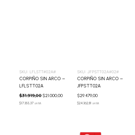
SKU:
LFLSTT#02A#
SKU:
JFPSTT02A#02#
CORPIÑO SIN ARCO –
CORPIÑO SIN ARCO –
LFLSTT02A
JFPSTT02A
$
31.919,00
$
21.000,00
$
29.479,00
$
17.355,37
$
24.362,81
sin IVA
sin IVA
El
El