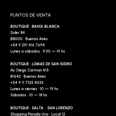
e
t
e
t
b
a
l
e
o
g
o
r
o
r
p
e
PUNTOS DE VENTA
k
a
e
s
-
m
t
BOUTIQUE · BAHÍA BLANCA
f
-
p
Soler 84
B8000 · Buenos Aires
+54 9 291 416 7694
Lunes a sábados · 9:30 — 19 hs
BOUTIQUE · LOMAS DE SAN ISIDRO
Av. Diego Carman 415
B1642 · Buenos Aires
+54 9 11 7125 4033
Lunes a viernes · 10 — 19 hs
Sábados · 10 — 18 hs
BOUTIQUE · SALTA · SAN LORENZO
Shopping Parada Uno · Local 12