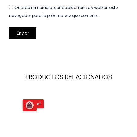
Guarda mi nombre, correo electrónico y web en este
navegador para la próxima vez que comente.
PRODUCTOS RELACIONADOS
El
El
¡Oferta!
¡Oferta!
precio
precio
original
actual
era:
es:
$31.919,00.
$21.000,00.