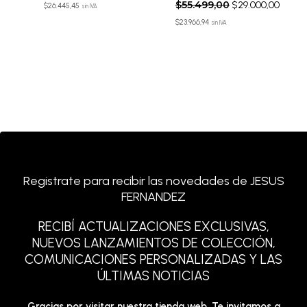
$
55.499,00
$
29.000,00
$
26.445,45
sin IVA
$
23.966,94
sin IVA
Registrate para recibir las novedades de JESUS
FERNANDEZ
RECIBÍ ACTUALIZACIONES EXCLUSIVAS,
NUEVOS LANZAMIENTOS DE COLECCIÓN,
COMUNICACIONES PERSONALIZADAS Y LAS
ÚLTIMAS NOTICIAS
Gracias por visitar nuestra tienda web. Te invitamos a