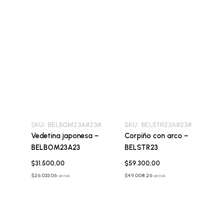
SKU:
BELBOM23A#23#
SKU:
BELSTR23A#23#
Vedetina japonesa –
Corpiño con arco –
BELBOM23A23
BELSTR23
$
31.500,00
$
59.300,00
$
26.033,06
$
49.008,26
sin IVA
sin IVA