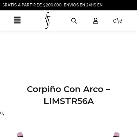
Ir
ATIS A PARTIR DE $200.000 • ENVÍOS EN 24HS EN CABA Y GBA • ENVÍ
al
Flyout
contenido
Carrito
0
Menu
Corpiño Con Arco –
LIMSTR56A
🔍