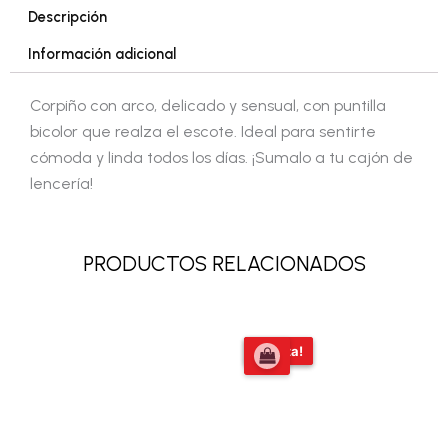
Descripción
Información adicional
Corpiño con arco, delicado y sensual, con puntilla
bicolor que realza el escote. Ideal para sentirte
cómoda y linda todos los días. ¡Sumalo a tu cajón de
lencería!
PRODUCTOS RELACIONADOS
El
El
¡Oferta!
¡Oferta!
precio
precio
original
actual
era:
es:
$31.919,00.
$21.000,00.