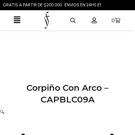
Ir
RATIS A PARTIR DE $200.000 • ENVÍOS EN 24HS EN CABA Y GBA • ENV
al
Flyout
contenido
Carrito
0
Menu
Corpiño Con Arco –
CAPBLC09A
🔍