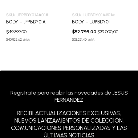
SKU:
JFPBDY01A#01#
SKU:
LUPBDY01A#01#
BODY – JFPBDY01A
BODY – LUPBDY01
$
52.799,00
$
49.399,00
$
39.000,00
$
40.825,62
$
32.231,40
sin IVA
sin IVA
Registrate para recibir las novedades de JESUS
FERNANDEZ
RECIBÍ ACTUALIZACIONES EXCLUSIVAS,
NUEVOS LANZAMIENTOS DE COLECCIÓN,
COMUNICACIONES PERSONALIZADAS Y LAS
ÚLTIMAS NOTICIAS