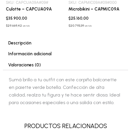
SKU:
CAPCUA09A#09#
SKU:
CAPMIC09A#09#000
Culotte – CAPCUA09A
Microbikini – CAPMIC09A
$
35.900,00
$
25.160,00
$
29.669,42
$
20.793,39
sin IVA
sin IVA
Descripción
Información adicional
Valoraciones (0)
Sumá brillo a tu outfit con este corpiño balconette
en paiette verde botella. Confección de alta
calidad, realza tu figura y te hace sentir diosa. Ideal
para ocasiones especiales o una salida con estilo.
PRODUCTOS RELACIONADOS