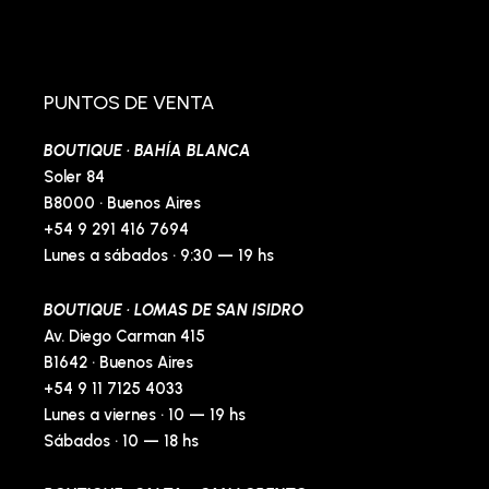
a
n
n
i
c
s
v
n
e
t
e
t
b
a
l
e
o
g
o
r
o
r
p
e
PUNTOS DE VENTA
k
a
e
s
-
m
t
BOUTIQUE · BAHÍA BLANCA
f
-
p
Soler 84
B8000 · Buenos Aires
+54 9 291 416 7694
Lunes a sábados · 9:30 — 19 hs
BOUTIQUE · LOMAS DE SAN ISIDRO
Av. Diego Carman 415
B1642 · Buenos Aires
+54 9 11 7125 4033
Lunes a viernes · 10 — 19 hs
Sábados · 10 — 18 hs