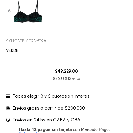
SKU:CAPBLC09A#09#
VERDE
$
49.229,00
$
40.685,12
sin IVA
Podes elegir 3 y 6 cuotas sin interés
Envíos gratis a partir de $200.000
Envíos en 24 hs en CABA y GBA
Hasta 12 pagos sin tarjeta
con Mercado Pago.
Corpiño