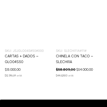
SKU:
JSJGLO04S#50#000
SKU:
SLECHI11A#11#
CARTAS + DADOS –
CHINELA CON TACO –
GLO04S50
SLECHI11A
$
58.809,00
$
15.000,00
$
54.000,00
$
12.396,69
$
44.628,10
sin IVA
sin IVA