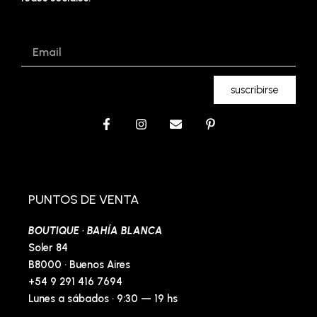
Email
suscribirse
F
I
E
P
a
n
n
i
c
s
v
n
e
t
e
t
b
a
l
e
o
g
o
r
o
r
p
e
PUNTOS DE VENTA
k
a
e
s
-
m
t
BOUTIQUE · BAHÍA BLANCA
f
-
p
Soler 84
B8000 · Buenos Aires
+54 9 291 416 7694
Lunes a sábados · 9:30 — 19 hs