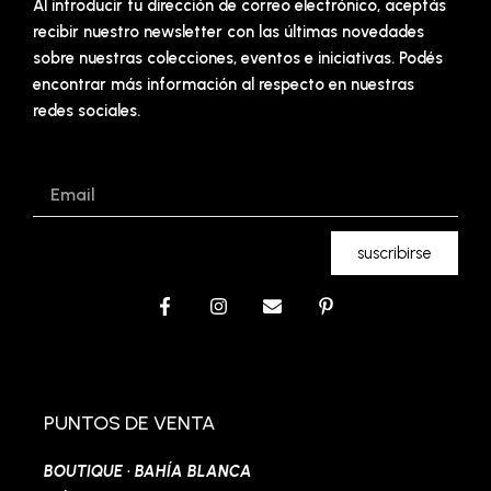
Al introducir tu dirección de correo electrónico, aceptás
recibir nuestro newsletter con las últimas novedades
sobre nuestras colecciones, eventos e iniciativas. Podés
encontrar más información al respecto en nuestras
redes sociales.
Email
suscribirse
F
I
E
P
a
n
n
i
c
s
v
n
e
t
e
t
b
a
l
e
o
g
o
r
o
r
p
e
PUNTOS DE VENTA
k
a
e
s
-
m
t
BOUTIQUE · BAHÍA BLANCA
f
-