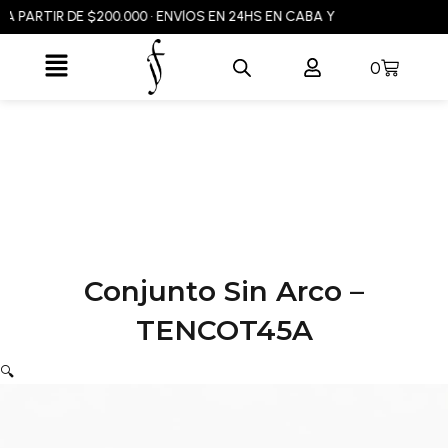
Ir
PARTIR DE $200.000 • ENVÍOS EN 24HS EN CABA Y GBA • ENVÍOS A TO
al
Flyout
contenido
Carrito
0
Menu
Conjunto Sin Arco –
TENCOT45A
🔍