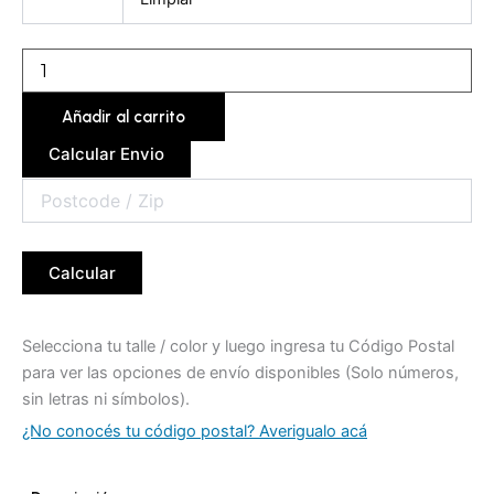
cantidad
Añadir al carrito
Calcular Envio
Calcular
Selecciona tu talle / color y luego ingresa tu Código Postal
para ver las opciones de envío disponibles (Solo números,
sin letras ni símbolos).
¿No conocés tu código postal? Averigualo acá