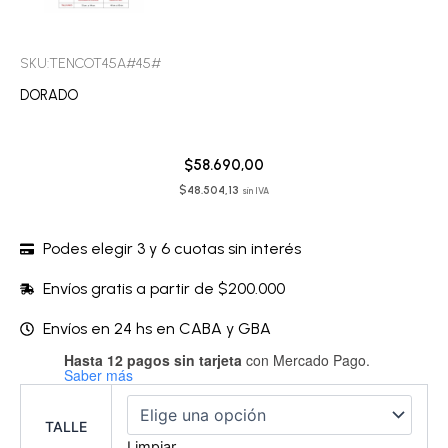
SKU:TENCOT45A#45#
DORADO
$
58.690,00
$
48.504,13
sin IVA
Podes elegir 3 y 6 cuotas sin interés
Envíos gratis a partir de $200.000
Envíos en 24 hs en CABA y GBA
Hasta 12 pagos sin tarjeta
con Mercado Pago.
Conjunto
Saber más
sin
arco
-
TALLE
TENCOT45A
Limpiar