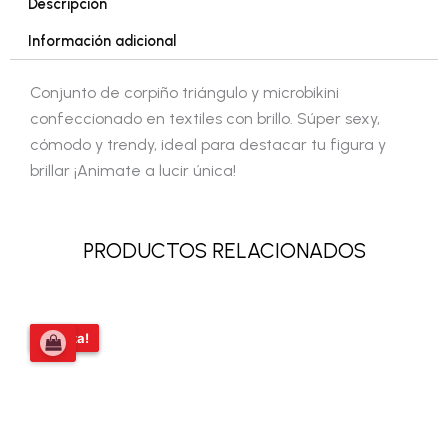
Descripción
Información adicional
Conjunto de corpiño triángulo y microbikini
confeccionado en textiles con brillo. Súper sexy,
cómodo y trendy, ideal para destacar tu figura y
brillar ¡Animate a lucir única!
PRODUCTOS RELACIONADOS
El
El
¡Oferta!
¡Oferta!
precio
precio
original
actual
era:
es:
$18.469,00.
$16.600,00.