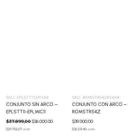
era:
es:
$37.899,00.
$36.000,00.
SKU:
EPLSTT11Z#11A#
SKU:
ROMSTR54Z#54A#
CONJUNTO SIN ARCO –
CONJUNTO CON ARCO –
EPLSTT11-EPLMIC11
ROMSTR54Z
$
37.899,00
$
36.000,00
$
39.000,00
$
29.752,07
$
32.231,40
sin IVA
sin IVA