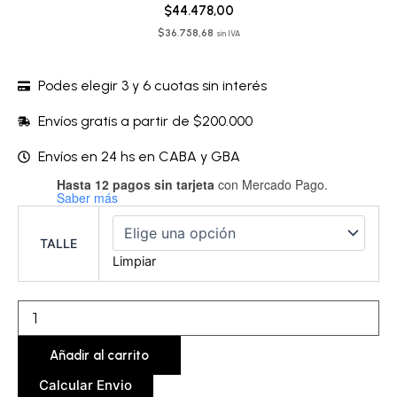
$
44.478,00
$
36.758,68
sin IVA
Podes elegir 3 y 6 cuotas sin interés
Envíos gratis a partir de $200.000
Envíos en 24 hs en CABA y GBA
Hasta 12 pagos sin tarjeta
con Mercado Pago.
Conjunto
Saber más
sin
arco
–
TALLE
JFPSTT02-
Limpiar
JFPMIC02
cantidad
Añadir al carrito
Calcular Envio