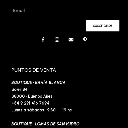
Email
suscribirse
F
I
E
P
a
n
n
i
c
s
v
n
e
t
e
t
b
a
l
e
o
g
o
r
o
r
p
e
PUNTOS DE VENTA
k
a
e
s
-
m
t
BOUTIQUE · BAHÍA BLANCA
f
-
p
Soler 84
B8000 · Buenos Aires
+54 9 291 416 7694
Lunes a sábados · 9:30 — 19 hs
BOUTIQUE · LOMAS DE SAN ISIDRO