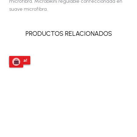
microfibra. Microbikini regulable confeccionada en
suave microfibra.
PRODUCTOS RELACIONADOS
El
El
¡Oferta!
¡Oferta!
precio
precio
original
actual
era:
es:
$37.899,00.
$36.000,00.