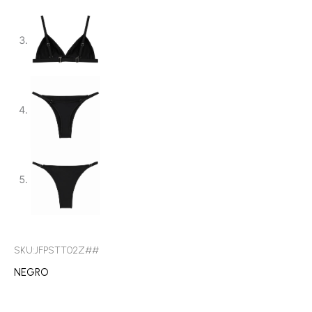
SKU:JFPSTT02Z##
NEGRO