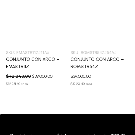
SKU:
EMASTR11Z#11A#
SKU:
ROMSTR54Z#54A#
CONJUNTO CON ARCO –
CONJUNTO CON ARCO –
EMASTR11Z
ROMSTR54Z
$
42.849,00
$
39.000,00
$
39.000,00
$
32.231,40
$
32.231,40
sin IVA
sin IVA