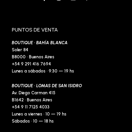
a
n
n
i
c
s
v
n
e
t
e
t
b
a
l
e
o
g
o
r
o
r
p
e
PUNTOS DE VENTA
k
a
e
s
-
m
t
BOUTIQUE · BAHÍA BLANCA
f
-
p
Soler 84
B8000 · Buenos Aires
+54 9 291 416 7694
Lunes a sábados · 9:30 — 19 hs
BOUTIQUE · LOMAS DE SAN ISIDRO
Av. Diego Carman 415
B1642 · Buenos Aires
+54 9 11 7125 4033
Lunes a viernes · 10 — 19 hs
Sábados · 10 — 18 hs