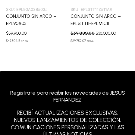
SKU:
EPL90A03B#03#
SKU:
EPLSTT11Z#11A#
CONJUNTO SIN ARCO –
CONJUNTO SIN ARCO –
EPL90A03
EPLSTT11-EPLMIC11
$
37.899,00
$
59.900,00
$
36.000,00
$
49.504,13
$
29.752,07
sin IVA
sin IVA
Registrate para recibir las novedades de JESUS
FERNANDEZ
RECIBÍ ACTUALIZACIONES EXCLUSIVAS,
NUEVOS LANZAMIENTOS DE COLECCIÓN,
COMUNICACIONES PERSONALIZADAS Y LAS
ÚLTIMAS NOTICIAS