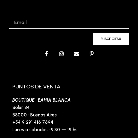
Email
suscribirse
F
I
E
P
a
n
n
i
c
s
v
n
e
t
e
t
b
a
l
e
o
g
o
r
o
r
p
e
PUNTOS DE VENTA
k
a
e
s
-
m
t
BOUTIQUE · BAHÍA BLANCA
f
-
p
Soler 84
B8000 · Buenos Aires
+54 9 291 416 7694
Lunes a sábados · 9:30 — 19 hs