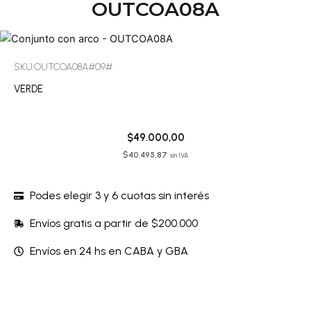
OUTCOA08A
SKU:OUTCOA08A#09#
VERDE
$
49.000,00
$
40.495,87
sin IVA
Podes elegir 3 y 6 cuotas sin interés
Envíos gratis a partir de $200.000
Envíos en 24 hs en CABA y GBA
Conjunto
con
arco