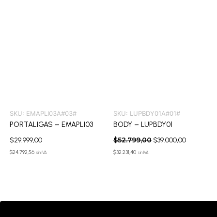
SKU:
EMAPLI03A#03#
SKU:
LUPBDY01A#01#
PORTALIGAS – EMAPLI03
BODY – LUPBDY01
$
52.799,00
$
29.999,00
$
39.000,00
$
24.792,56
$
32.231,40
sin IVA
sin IVA