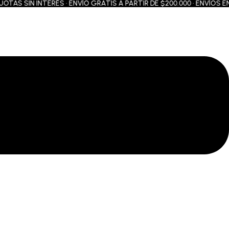
S SIN INTERÉS • ENVÍO GRATIS A PARTIR DE $200.000 • ENVÍOS EN 2