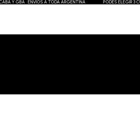
BA Y GBA • ENVÍOS A TODA ARGENTINA •
PODÉS ELEGIR 3 CUOTA