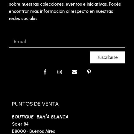
sobre nuestras colecciones, eventos e iniciativas. Podés
encontrar más información al respecto en nuestras
redes sociales.
Email
suscribirse
F
I
E
P
a
n
n
i
c
s
v
n
e
t
e
t
b
a
l
e
o
g
o
r
o
r
p
e
PUNTOS DE VENTA
k
a
e
s
-
m
t
BOUTIQUE · BAHÍA BLANCA
f
-
p
Soler 84
B8000 · Buenos Aires