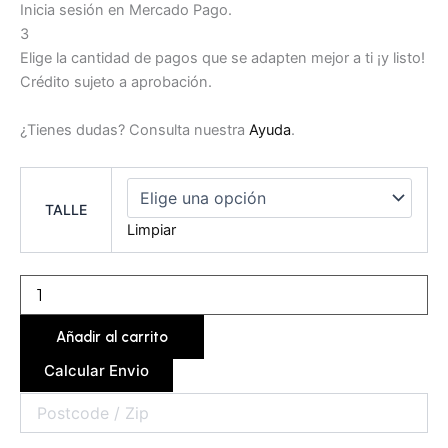
Inicia sesión en Mercado Pago.
3
Elige la cantidad de pagos que se adapten mejor a ti ¡y listo!
Crédito sujeto a aprobación.
¿Tienes dudas? Consulta nuestra
Ayuda
.
TALLE
Limpiar
Añadir al carrito
Calcular Envio