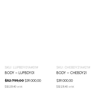
SKU:
LUPBDY01A#01#
SKU:
CHEBDY21A#21#
BODY – LUPBDY01
BODY – CHEBDY21
$
52.799,00
$
39.000,00
$
39.000,00
$
32.231,40
$
32.231,40
sin IVA
sin IVA