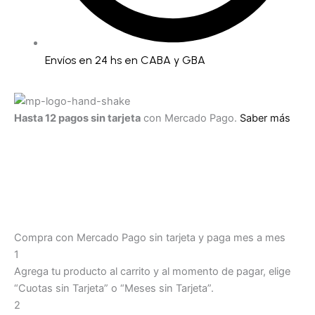
Envíos en 24 hs en CABA y GBA
Conjunto
Bustier
Hasta 12 pagos sin tarjeta
con Mercado Pago.
Saber más
-
CHECOR56Z
cantidad
Compra con Mercado Pago sin tarjeta y paga mes a mes
1
Agrega tu producto al carrito y al momento de pagar, elige
“Cuotas sin Tarjeta” o “Meses sin Tarjeta”.
2