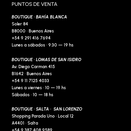
o
r
p
e
PUNTOS DE VENTA
k
a
e
s
-
m
t
BOUTIQUE · BAHÍA BLANCA
f
-
p
Soler 84
B8000 · Buenos Aires
+54 9 291 416 7694
Lunes a sábados · 9:30 — 19 hs
BOUTIQUE · LOMAS DE SAN ISIDRO
Av. Diego Carman 415
B1642 · Buenos Aires
+54 9 11 7125 4033
Lunes a viernes · 10 — 19 hs
Sábados · 10 — 18 hs
BOUTIQUE · SALTA · SAN LORENZO
Shopping Parada Uno · Local 12
A4401 · Salta
+54 9 387 408 9589