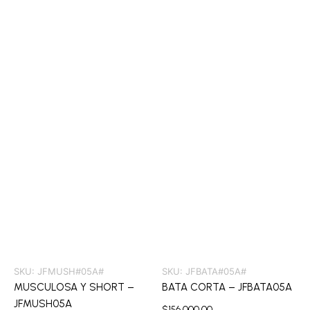
SKU:
JFMUSH#05A#
SKU:
JFBATA#05A#
MUSCULOSA Y SHORT –
BATA CORTA – JFBATA05A
JFMUSH05A
$
156.000,00