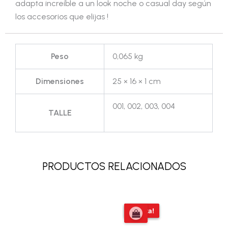
adapta increíble a un look noche o casual day según
los accesorios que elijas !
Peso
0,065 kg
Dimensiones
25 × 16 × 1 cm
001, 002, 003, 004
TALLE
PRODUCTOS RELACIONADOS
El
El
¡Oferta!
¡Oferta!
precio
precio
original
actual