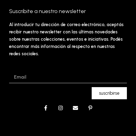
Suscribite a nuestro newsletter
Al introducir tu dirección de correo electrónico, aceptás
recibir nuestro newsletter con las últimas novedades
sobre nuestras colecciones, eventos e iniciativas. Podés
encontrar más información al respecto en nuestras
redes sociales.
Email
suscribirse
F
I
E
P
a
n
n
i
c
s
v
n
e
t
e
t
b
a
l
e
o
g
o
r