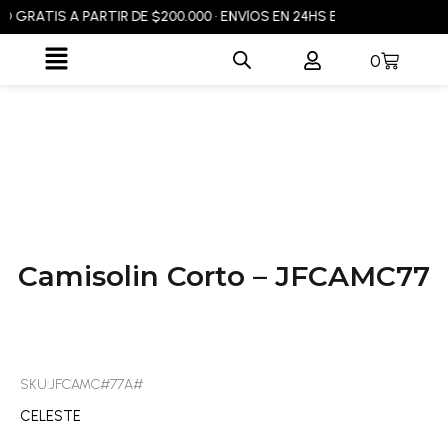
Ir
GRATIS A PARTIR DE $200.000 • ENVÍOS EN 24HS EN CABA Y GBA • E
al
Flyout
Carrito
0
contenido
Menu
Camisolin Corto – JFCAMC77
SKU:JFCAMC#77A#
CELESTE