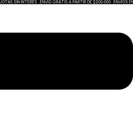
S SIN INTERÉS • ENVÍO GRATIS A PARTIR DE $200.000 • ENVÍOS EN 2