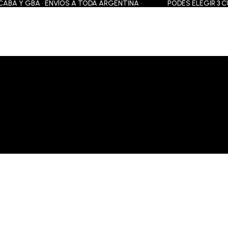
BA Y GBA • ENVÍOS A TODA ARGENTINA •
PODÉS ELEGIR 3 CUOTA