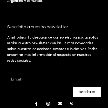
Argentina y el mundo.
Suscribite a nuestro newsletter
Al introducir tu dirección de correo electrónico, aceptás
recibir nuestro newsletter con las últimas novedades
sobre nuestras colecciones, eventos e iniciativas. Podés
encontrar más información al respecto en nuestras
redes sociales.
Email
suscribirse
F
I
E
P
a
n
n
i