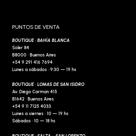
c
s
v
n
e
t
e
t
b
a
l
e
o
g
o
r
o
r
p
e
PUNTOS DE VENTA
k
a
e
s
-
m
t
BOUTIQUE · BAHÍA BLANCA
f
-
p
Soler 84
B8000 · Buenos Aires
+54 9 291 416 7694
Lunes a sábados · 9:30 — 19 hs
BOUTIQUE · LOMAS DE SAN ISIDRO
Av. Diego Carman 415
B1642 · Buenos Aires
+54 9 11 7125 4033
Lunes a viernes · 10 — 19 hs
Sábados · 10 — 18 hs
BOUTIQUE · SALTA · SAN LORENZO