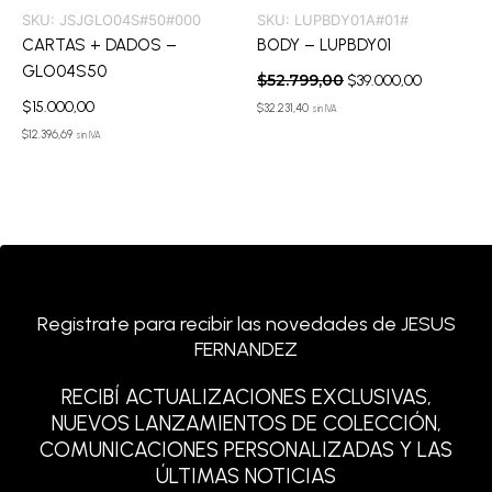
SKU:
JSJGLO04S#50#000
SKU:
LUPBDY01A#01#
CARTAS + DADOS –
BODY – LUPBDY01
GLO04S50
$
52.799,00
$
39.000,00
$
15.000,00
$
32.231,40
sin IVA
$
12.396,69
sin IVA
Registrate para recibir las novedades de JESUS
FERNANDEZ
RECIBÍ ACTUALIZACIONES EXCLUSIVAS,
NUEVOS LANZAMIENTOS DE COLECCIÓN,
COMUNICACIONES PERSONALIZADAS Y LAS
ÚLTIMAS NOTICIAS