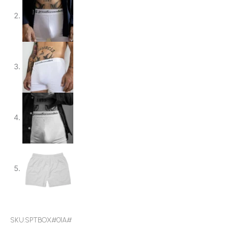
SKU:SPTBOX#01A#