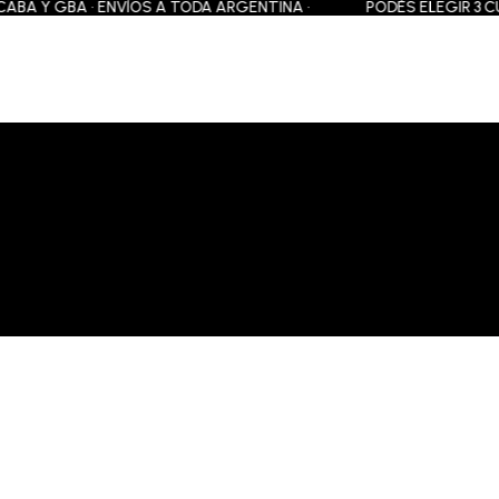
BA Y GBA • ENVÍOS A TODA ARGENTINA •
PODÉS ELEGIR 3 CUOTA