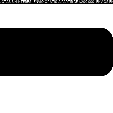
S SIN INTERÉS • ENVÍO GRATIS A PARTIR DE $200.000 • ENVÍOS EN 2