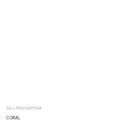
SKU:JFBATA#79A#
CORAL