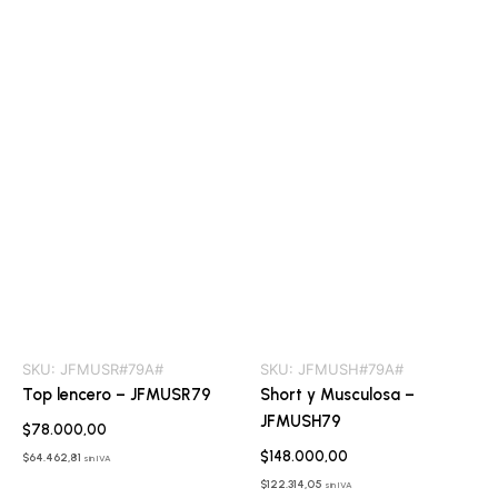
SKU:
JFMUSR#79A#
SKU:
JFMUSH#79A#
Top lencero – JFMUSR79
Short y Musculosa –
JFMUSH79
$
78.000,00
$
148.000,00
$
64.462,81
sin IVA
$
122.314,05
sin IVA