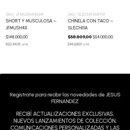
SKU:
JFMUSH#45A#
SKU:
SLECHI11A#11#
SHORT Y MUSCULOSA –
CHINELA CON TACO –
JFMUSH45
SLECHI11A
$
58.809,00
$
148.000,00
$
54.000,00
$
122.314,05
$
44.628,10
sin IVA
sin IVA
Registrate para recibir las novedades de JESUS
FERNANDEZ
RECIBÍ ACTUALIZACIONES EXCLUSIVAS,
NUEVOS LANZAMIENTOS DE COLECCIÓN,
COMUNICACIONES PERSONALIZADAS Y LAS