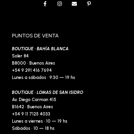
F
I
E
P
a
n
n
i
c
s
v
n
e
t
e
t
b
a
l
e
o
g
o
r
o
r
p
e
PUNTOS DE VENTA
k
a
e
s
-
m
t
BOUTIQUE · BAHÍA BLANCA
f
-
p
Soler 84
B8000 · Buenos Aires
+54 9 291 416 7694
Lunes a sábados · 9:30 — 19 hs
BOUTIQUE · LOMAS DE SAN ISIDRO
Av. Diego Carman 415
B1642 · Buenos Aires
+54 9 11 7125 4033
Lunes a viernes · 10 — 19 hs
Sábados · 10 — 18 hs