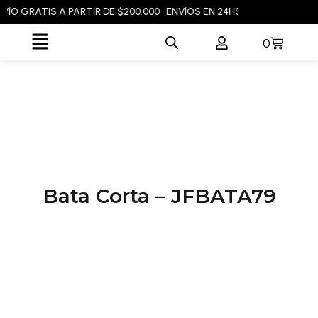
Ir
O GRATIS A PARTIR DE $200.000 • ENVÍOS EN 24HS EN CABA Y GBA • 
al
Flyout
Carrito
0
contenido
Menu
Bata Corta – JFBATA79