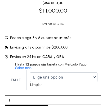
El
El
$
156.000,00
precio
precio
$
111.000,00
original
actual
era:
es:
$
91.735,54
sin IVA
$156.000,00.
$111.000,00.
Podes elegir 3 y 6 cuotas sin interés
Envíos gratis a partir de $200.000
Envíos en 24 hs en CABA y GBA
Hasta 12 pagos sin tarjeta
con Mercado Pago.
Bata
Saber más
corta
-
JFBATA79
TALLE
cantidad
Limpiar