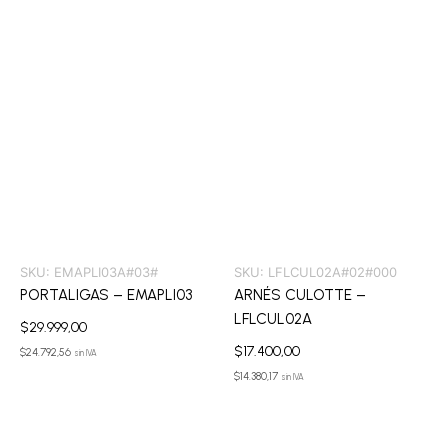
SKU:
EMAPLI03A#03#
SKU:
LFLCUL02A#02#000
PORTALIGAS – EMAPLI03
ARNÉS CULOTTE –
LFLCUL02A
$
29.999,00
$
17.400,00
$
24.792,56
sin IVA
$
14.380,17
sin IVA