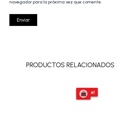
navegador para la próxima vez que comente.
PRODUCTOS RELACIONADOS
El
El
¡Oferta!
¡Oferta!
precio
precio
original
actual
era:
es:
$58.809,00.
$54.000,0