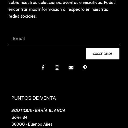
sobre nuestras colecciones, eventos e iniciativas. Podés
encontrar más información al respecto en nuestras
redes sociales.
Email
suscribirse
F
I
E
P
a
n
n
i
c
s
v
n
e
t
e
t
b
a
l
e
o
g
o
r
o
r
p
e
PUNTOS DE VENTA
k
a
e
s
-
m
t
BOUTIQUE · BAHÍA BLANCA
f
-
p
Soler 84
B8000 · Buenos Aires