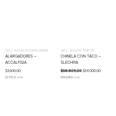
SKU:
ACCALF02A#02#000
SKU:
SLECHI11A#11#
ALARGADORES –
CHINELA CON TACO –
ACCALF02A
SLECHI11A
$
58.809,00
$
3.600,00
$
54.000,00
$
2.975,21
$
44.628,10
sin IVA
sin IVA