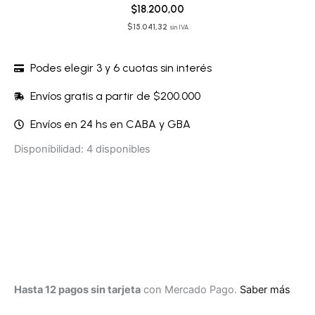
$
18.200,00
$
15.041,32
sin IVA
Podes elegir 3 y 6 cuotas sin interés
Envíos gratis a partir de $200.000
Envíos en 24 hs en CABA y GBA
Antifaz
Disponibilidad:
4 disponibles
-
JFJANT23A
cantidad
Hasta 12 pagos sin tarjeta
con Mercado Pago.
Saber más