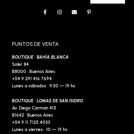
F
I
E
P
a
n
n
i
c
s
v
n
e
t
e
t
b
a
l
e
o
g
o
r
o
r
p
e
PUNTOS DE VENTA
k
a
e
s
-
m
t
BOUTIQUE · BAHÍA BLANCA
f
-
p
Soler 84
B8000 · Buenos Aires
+54 9 291 416 7694
Lunes a sábados · 9:30 — 19 hs
BOUTIQUE · LOMAS DE SAN ISIDRO
Av. Diego Carman 415
B1642 · Buenos Aires
+54 9 11 7125 4033
Lunes a viernes · 10 — 19 hs