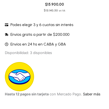
$
15.900,00
$
13.140,50
sin IVA
Podes elegir 3 y 6 cuotas sin interés
Envíos gratis a partir de $200.000
Envíos en 24 hs en CABA y GBA
Aceite
Disponibilidad:
3 disponibles
-
S04SSS50
cantidad
Hasta 12 pagos sin tarjeta
con Mercado Pago.
Saber más