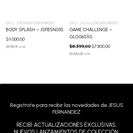
SKU:
JSFBSN03S#50#000
SKU:
JSJGLO06S#50#000
BODY SPLASH – JSFBSN03S
GAME CHALLENGE –
GLO06S50
$
11.000,00
$
8.399,00
$
7.800,00
$
9.090,91
sin IVA
$
6.446,28
sin IVA
Registrate para recibir las novedades de JESUS
FERNANDEZ
RECIBÍ ACTUALIZACIONES EXCLUSIVAS,
NUEVOS LANZAMIENTOS DE COLECCIÓN,