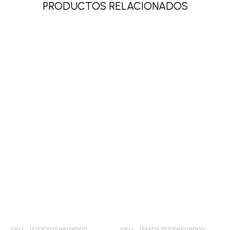
PRODUCTOS RELACIONADOS
SKU:
JSISIC01S#50#000
SKU:
JSMD57SSS#50#000