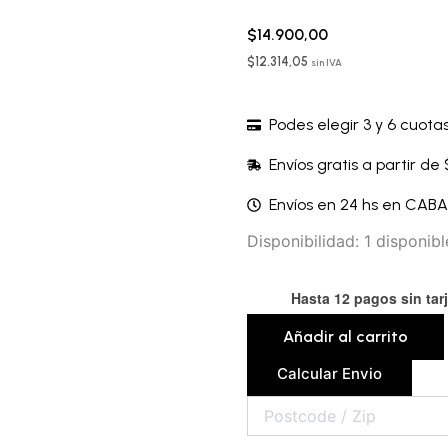
$
14.900,00
$
12.314,05
sin IVA
Podes elegir 3 y 6 cuotas
Envíos gratis a partir de
Envíos en 24 hs en CAB
Aceite
Disponibilidad:
1 disponibl
corporal
-
Hasta 12 pagos sin tar
JSMD21SSS
cantidad
Añadir al carrito
Calcular Envio