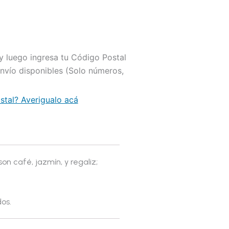
r y luego ingresa tu Código Postal
envío disponibles (Solo números,
tal? Averigualo acá
on café, jazmín, y regaliz;
os.