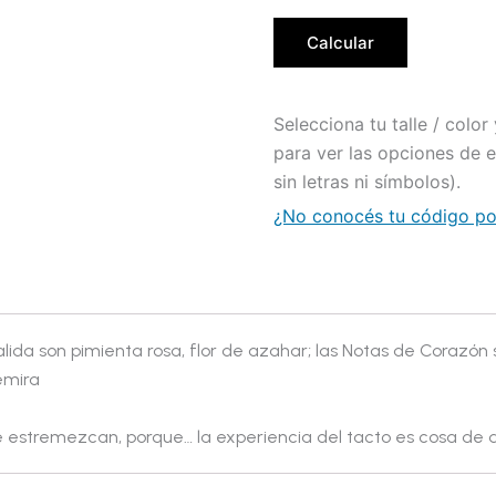
Calcular
Selecciona tu talle / colo
para ver las opciones de 
sin letras ni símbolos).
¿No conocés tu código pos
ida son pimienta rosa, flor de azahar; las Notas de Corazón s
emira
e estremezcan, porque… la experiencia del tacto es cosa de d