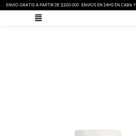
Ir
NVÍO GRATIS A PARTIR DE $200.000 • ENVÍOS EN 24HS EN CABA Y GBA
al
Flyout
contenido
Menu