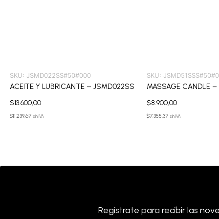
SKU:
JSMD022SS#50#000
SKU:
JSMD51SSS#50#0
ACEITE Y LUBRICANTE – JSMD022SS
MASSAGE CANDLE –
$
13.600,00
$
8.900,00
$
11.239,67
$
7.355,37
sin IVA
sin IVA
Registrate para recibir las 