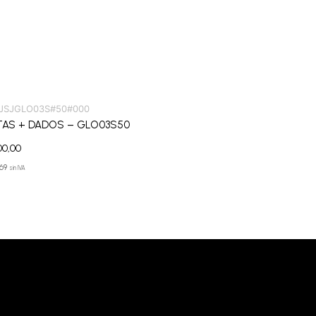
JSJGLO03S#50#000
AS + DADOS – GLO03S50
00,00
,69
sin IVA