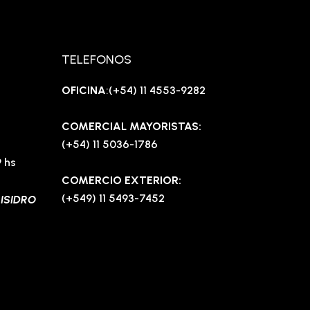
c
s
v
n
e
t
e
t
b
a
l
e
o
g
o
r
o
r
p
e
TELEFONOS
k
a
e
s
-
m
t
f
-
OFICINA
:(+54) 11 4553-9282
p
COMERCIAL MAYORISTAS:
(+54) 11 5036-1786
9 hs
COMERCIO EXTERIOR:
(+549) 11 5493-7452
 ISIDRO