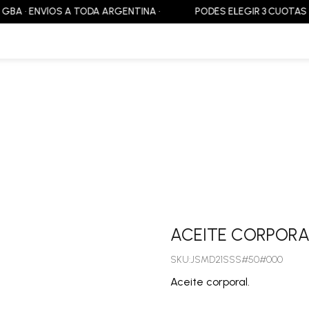
 • ENVÍOS A TODA ARGENTINA •
PODÉS ELEGIR 3 CUOTAS SIN IN
ACEITE CORPORA
SKU:JSMD21SSS#50#000
Aceite corporal.