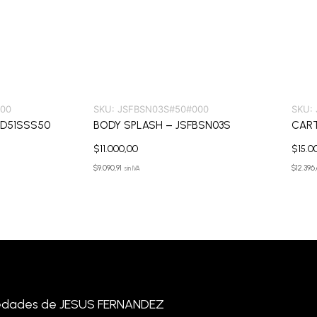
00
SKU:
JSFBSN03S#50#000
SKU:
 D51SSS50
BODY SPLASH – JSFBSN03S
CART
$
11.000,00
$
15.0
$
9.090,91
$
12.396
sin IVA
novedades de JESUS FERNANDEZ